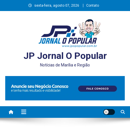
Skip
sexta-feira, agosto 07, 2026
Contato
to
content
JP Jornal O Popular
Notícias de Marília e Região