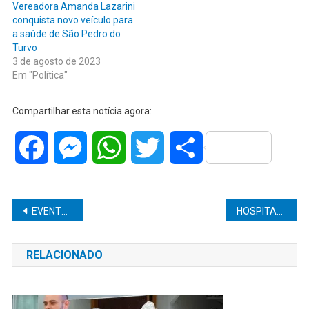
Vereadora Amanda Lazarini
conquista novo veículo para
a saúde de São Pedro do
Turvo
3 de agosto de 2023
Em "Política"
Compartilhar esta notícia agora:
Facebook
Messenger
WhatsApp
Twitter
Share
Navegação
EVENTO RECREIO URBANO TEM SUA 11a EDIÇÃO NO DIA 12 DE DEZEMBRO
HOSPITAL ACIONA EQUIPE ANTIBOMBA PARA AJUDAR A REMOVER PROJÉTIL DO RETO DE UM HOMEM
de
RELACIONADO
Post