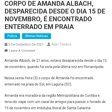
CORPO DE AMANDA ALBACH,
DESPARECIDA DESDE O DIA 15 DE
NOVEMBRO, É ENCONTRADO
ENTERRADO EM PRAIA
Polícia
Últimas Notícias
Alan Teixeira
3 De Dezembro De 2021
On
Leave A Comment
CORPO
Amanda Albach, de 21 anos, estava desaparecida desde o dia 15
DE
de novembro, quando foi vista pela última vez em Florianópolis.
AMANDA
ALBACH,
Nessa sexta-feira (3) o corpo de Amanda foi encontrado
DESPARECIDA
enterrado na praia do Sol, em Laguna (SC).
DESDE
O
Amanda era moradora da região Metropolitana de Curitiba e
DIA
teria ido viajar com um casal de amigos para passar o feriado de
15
15 de novembro em Imbituba, litoral de Santa Catarina.
DE