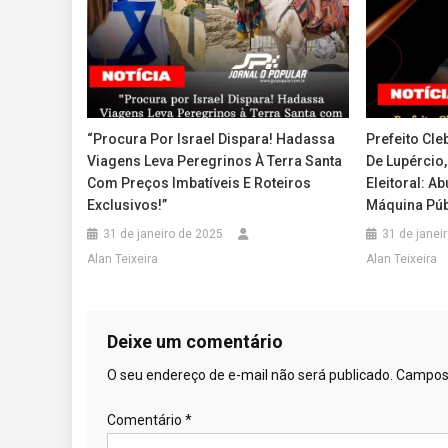
“Procura Por Israel Dispara! Hadassa
Prefeito Cl
Viagens Leva Peregrinos À Terra Santa
De Lupércio,
Com Preços Imbatíveis E Roteiros
Eleitoral: A
Exclusivos!”
Máquina Pú
31 de janeiro de 2025
31 de janei
Alan Teixeira
Alan Teixeira
Deixe um comentário
O seu endereço de e-mail não será publicado.
Campos 
Comentário
*