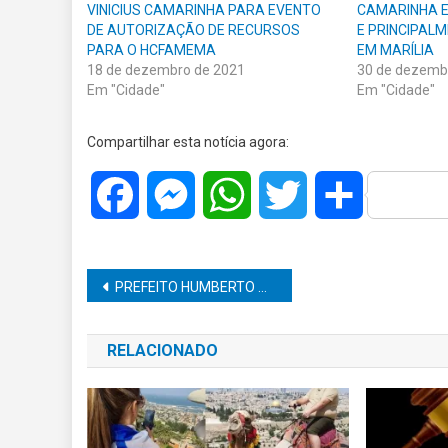
VINICIUS CAMARINHA PARA EVENTO
CAMARINHA E
DE AUTORIZAÇÃO DE RECURSOS
E PRINCIPAL
PARA O HCFAMEMA
EM MARÍLIA
18 de dezembro de 2021
30 de dezemb
Em "Cidade"
Em "Cidade"
Compartilhar esta notícia agora:
Facebook
Messenger
WhatsApp
Twitter
Share
Navegação
PREFEITO HUMBERTO MALDONADO DE LUCIANÓPOLIS CONSEGUE R$ 1,8 MILHÃO EM RECURSOS PARA A CIDADE
de
RELACIONADO
Post