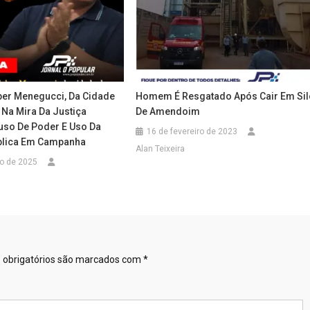
eber Menegucci, Da Cidade
Homem É Resgatado Após Cair Em Sil
 Na Mira Da Justiça
De Amendoim
buso De Poder E Uso Da
16 de fevereiro de 2023
blica Em Campanha
Alan Teixeira
ro de 2025
obrigatórios são marcados com
*