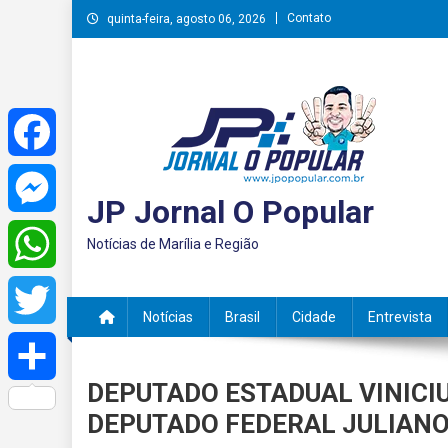
Skip
Contato
quinta-feira, agosto 06, 2026
to
content
Facebook
JP Jornal O Popular
Messenger
Notícias de Marília e Região
WhatsApp
Notícias
Brasil
Cidade
Entrevista
Twitter
DEPUTADO ESTADUAL VINICI
Share
DEPUTADO FEDERAL JULIANO