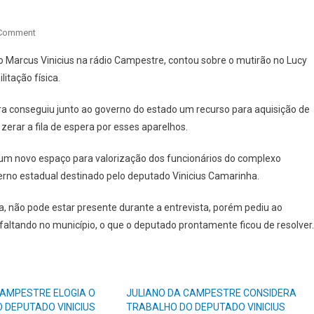
On
 Comment
DEPUTADO
 Marcus Vinicius na rádio Campestre, contou sobre o mutirão no Lucy
ESTADUAL
itação física.
VINICIUS
CAMARINHA
ra conseguiu junto ao governo do estado um recurso para aquisição de
E
zerar a fila de espera por esses aparelhos.
SUPLENTE
DE
um novo espaço para valorização dos funcionários do complexo
DEPUTADO
no estadual destinado pelo deputado Vinicius Camarinha.
FEDERAL
JULIANO
, não pode estar presente durante a entrevista, porém pediu ao
DA
altando no município, o que o deputado prontamente ficou de resolver.
CAMPESTRE
LUTAM
PELA
SAÚDE
CAMPESTRE ELOGIA O
JULIANO DA CAMPESTRE CONSIDERA
 DEPUTADO VINICIUS
TRABALHO DO DEPUTADO VINICIUS