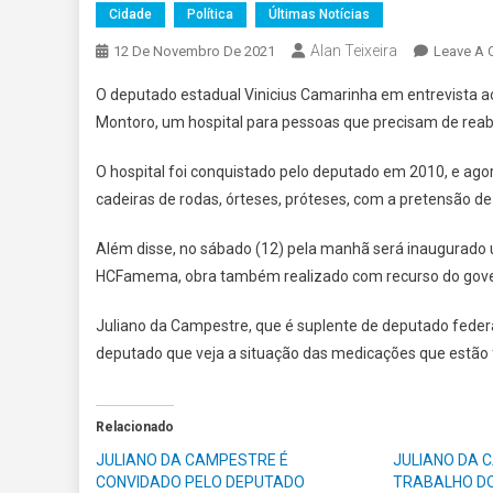
Cidade
Política
Últimas Notícias
Alan Teixeira
12 De Novembro De 2021
Leave A
O deputado estadual Vinicius Camarinha em entrevista ao
Montoro, um hospital para pessoas que precisam de reabil
O hospital foi conquistado pelo deputado em 2010, e ago
cadeiras de rodas, órteses, próteses, com a pretensão de 
Além disse, no sábado (12) pela manhã será inaugurado 
HCFamema, obra também realizado com recurso do gover
Juliano da Campestre, que é suplente de deputado federa
deputado que veja a situação das medicações que estão f
Relacionado
JULIANO DA CAMPESTRE É
JULIANO DA 
CONVIDADO PELO DEPUTADO
TRABALHO DO