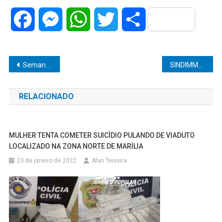
Facebook
Messenger
WhatsApp
Twitter
Share
Navegação
Semana Acadêmica do Direito da Unimar conta com minicursos e palestras ministrados por renomados profissionais, além de lançamento de livros e encerramento com o Samba do Gal
SINDIMMAR CONVOCA ASSEMBLEIA GERAL EXTRAORDINÁRIA
de
RELACIONADO
Post
MULHER TENTA COMETER SUICÍDIO PULANDO DE VIADUTO
LOCALIZADO NA ZONA NORTE DE MARÍLIA
23 de janeiro de 2022
Alan Teixeira