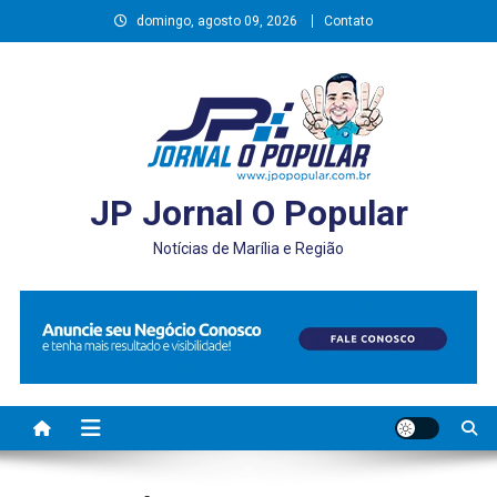
Skip
domingo, agosto 09, 2026
Contato
to
content
JP Jornal O Popular
Notícias de Marília e Região