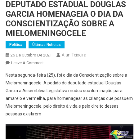
DEPUTADO ESTADUAL DOUGLAS
GARCIA HOMENAGEIA O DIA DA
CONSCIENTIZAÇÃO SOBRE A
MIELOMENINGOCELE
Política
Últimas Notícias
Alan Teixeira
26 De Outubro De 2021
On
Leave A Comment
DEPUTADO
Nesta segunda-feira (25), foi o dia da Conscientização sobre a
ESTADUAL
Mielomeningocele. A pedido do deputado estadual Douglas
DOUGLAS
Garcia a Assembleia Legislativa mudou sua iluminação para
GARCIA
amarelo e vermelha, para homenagear as crianças que possuem
HOMENAGEIA
O
Mielomeningocele, pelo direito à vida e pelo direito dessas
DIA
pessoas existirem
DA
CONSCIENTIZAÇÃO
SOBRE