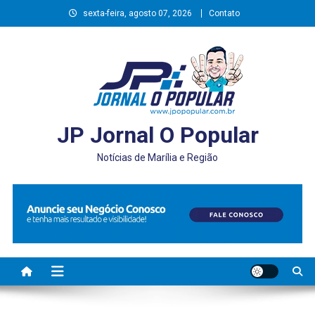
Skip
sexta-feira, agosto 07, 2026
Contato
to
content
JP Jornal O Popular
Notícias de Marília e Região