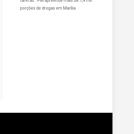
tarefas”: PM apreende mais de 1,4 mil
porções de drogas em Marília