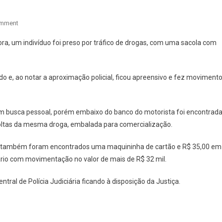
On
omment
TRAFICANTE
ra, um indivíduo foi preso por tráfico de drogas, com uma sacola com
COM
MOVIMENTAÇÃO
BANCÁRIA
rado e, ao notar a aproximação policial, ficou apreensivo e fez moviment
DE
MAIS
DE
o em busca pessoal, porém embaixo do banco do motorista foi encontrad
R$
soltas da mesma droga, embalada para comercialização.
32
MIL
lo também foram encontrados uma maquininha de cartão e R$ 35,00 em
É
cário com movimentação no valor de mais de R$ 32 mil.
PRESO
EM
tral de Polícia Judiciária ficando à disposição da Justiça.
TUPÃ