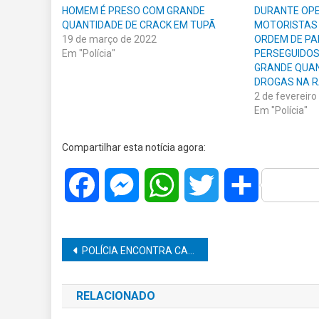
HOMEM É PRESO COM GRANDE
DURANTE OPE
QUANTIDADE DE CRACK EM TUPÃ
MOTORISTAS
19 de março de 2022
ORDEM DE PA
Em "Polícia"
PERSEGUIDOS
GRANDE QUAN
DROGAS NA 
2 de fevereiro
Em "Polícia"
Compartilhar esta notícia agora:
Facebook
Messenger
WhatsApp
Twitter
Share
Navegação
POLÍCIA ENCONTRA CARRO FURTADO NA ZONA SUL DE MARÍLIA
de
RELACIONADO
Post