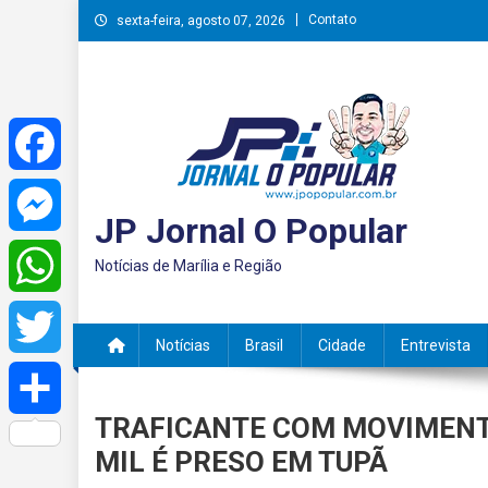
Skip
Contato
sexta-feira, agosto 07, 2026
to
content
Facebook
JP Jornal O Popular
Messenger
Notícias de Marília e Região
WhatsApp
Notícias
Brasil
Cidade
Entrevista
Twitter
TRAFICANTE COM MOVIMENTA
Share
MIL É PRESO EM TUPÃ