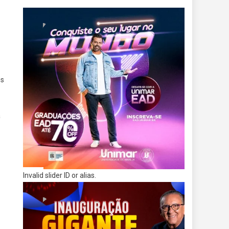
os
a
Invalid slider ID or alias.