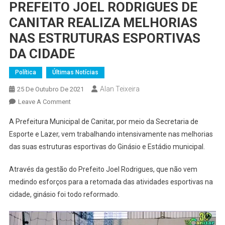
PREFEITO JOEL RODRIGUES DE
CANITAR REALIZA MELHORIAS
NAS ESTRUTURAS ESPORTIVAS
DA CIDADE
Política
Últimas Notícias
Alan Teixeira
25 De Outubro De 2021
On
Leave A Comment
PREFEITO
A Prefeitura Municipal de Canitar, por meio da Secretaria de
JOEL
Esporte e Lazer, vem trabalhando intensivamente nas melhorias
RODRIGUES
das suas estruturas esportivas do Ginásio e Estádio municipal.
DE
CANITAR
Através da gestão do Prefeito Joel Rodrigues, que não vem
REALIZA
medindo esforços para a retomada das atividades esportivas na
MELHORIAS
NAS
cidade, ginásio foi todo reformado.
ESTRUTURAS
ESPORTIVAS