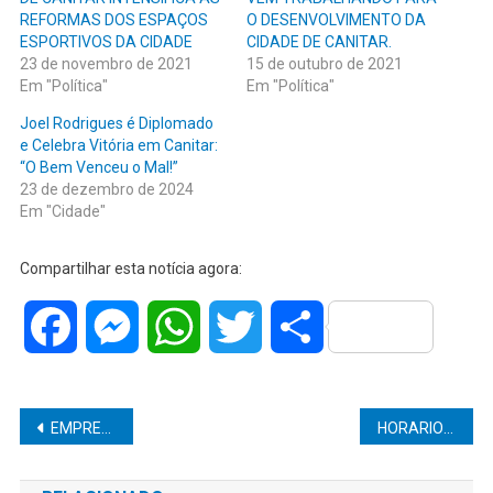
REFORMAS DOS ESPAÇOS
O DESENVOLVIMENTO DA
ESPORTIVOS DA CIDADE
CIDADE DE CANITAR.
23 de novembro de 2021
15 de outubro de 2021
Em "Política"
Em "Política"
Joel Rodrigues é Diplomado
e Celebra Vitória em Canitar:
“O Bem Venceu o Mal!”
23 de dezembro de 2024
Em "Cidade"
Compartilhar esta notícia agora:
Facebook
Messenger
WhatsApp
Twitter
Share
Navegação
EMPRESÁRIO DE SITE DE APOSTAS É ENCONTRADO SEM VIDA PELO CORPO DE BOMBEIROS NESTE SÁBADO
HORARIO PARA APLICAÇÃO DE VACINA CONTRA COVID É AMPLIADO NAS UNIDADES DE SAÚDE DE MARÍLIA
de