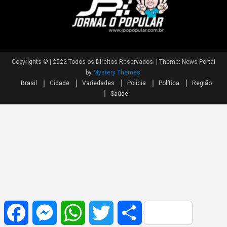
Copyrights © | 2022 Todos os Direitos Reservados.
|
Theme: News Portal
by
Mystery Themes
.
Brasil
Cidade
Variedades
Polícia
Política
Região
Saúde
Facebook
Messenger
WhatsApp
Twitter
Share