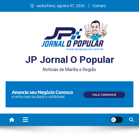
Skip
sexta-feira, agosto 07, 2026
Contato
to
content
JP Jornal O Popular
Notícias de Marília e Região