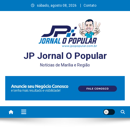
Skip
sábado, agosto 08, 2026
Contato
to
content
JP Jornal O Popular
Notícias de Marília e Região