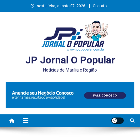
Skip
sexta-feira, agosto 07, 2026
Contato
to
content
JP Jornal O Popular
Notícias de Marília e Região