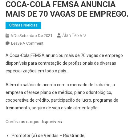
COCA-COLA FEMSA ANUNCIA
MAIS DE 70 VAGAS DE EMPREGO.
Últimas Notícias
Alan Teixeira
6 De Setembro De 2021
On
Leave A Comment
COCA-
A Coca-Cola FEMSA anunciou mais de 70 vagas de emprego
COLA
disponíveis para contratação de profissionais de diversas
FEMSA
especializações em todo o país.
ANUNCIA
MAIS
Além do salário de acordo com o mercado de trabalho, a
DE
empresa oferece plano de médico, plano odontológico,
70
VAGAS
cooperativa de crédito, participação de lucro, programa de
DE
treinamento, seguro de vida e vale alimentação.
EMPREGO.
Confira os cargos disponíveis:
Promotor (a) de Vendas – Rio Grande;