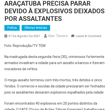
ARAÇATUBA PRECISA PARAR
DEVIDO À EXPLOSIVOS DEIXADOS
POR ASSALTANTES
Polícia
Últimas Notícias
Alan Teixeira
On
31 De Agosto De 2021
Leave A Comment
ARAÇ
Foto: Reprodução/TV TEM
PRECI
PARA
Na madrugada desta segunda-feira (30), criminosos fortemente
DEVI
armados invadiram a cidade para um assalto a bancos e fizeram
À
moradores de reféns.
EXPL
DEIX
O mega-assalto terminou com três mortos, três detidos e cinco
POR
feridos. O comercio e escolas da cidade precisaram ser fechados
ASSA
pois os assaltantes deixaram explosivos espalhados pela cidade.
Foram encontrados 40 explosivos em 20 pontos distintos da
cidade. O GATE (Grupo de Ações Táticas Especiais) trabalha para