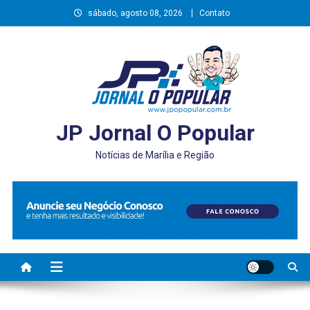
Skip
sábado, agosto 08, 2026
Contato
to
content
JP Jornal O Popular
Notícias de Marília e Região