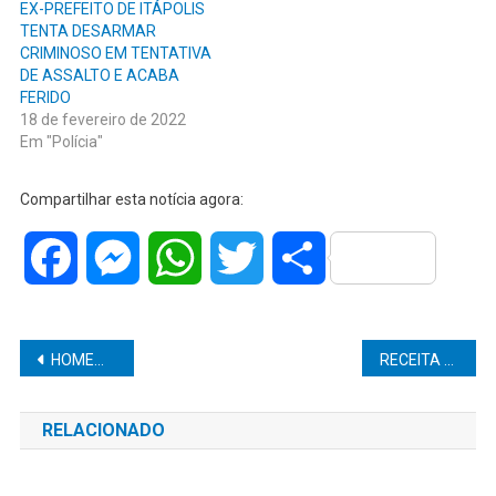
EX-PREFEITO DE ITÁPOLIS
TENTA DESARMAR
CRIMINOSO EM TENTATIVA
DE ASSALTO E ACABA
FERIDO
18 de fevereiro de 2022
Em "Polícia"
Compartilhar esta notícia agora:
Facebook
Messenger
WhatsApp
Twitter
Share
Navegação
HOMEM CAI DO TELHADO DURANTE TRABALHO E MORRE E LÁCIO
RECEITA FEDERAL PAGA 4o LOTE DA RESTITUIÇÃO DO IMPOSTO DE RENDA HOJE (31).
de
RELACIONADO
Post