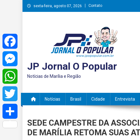
Skip
Contato
sexta-feira, agosto 07, 2026
to
content
Facebook
JP Jornal O Popular
Messenger
Notícias de Marília e Região
WhatsApp
Notícias
Brasil
Cidade
Entrevista
Twitter
SEDE CAMPESTRE DA ASSOCI
Share
DE MARÍLIA RETOMA SUAS 