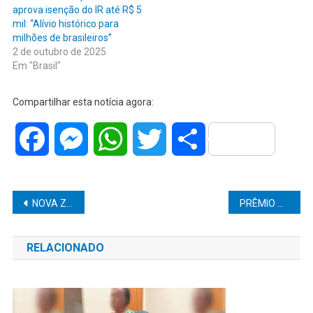
aprova isenção do IR até R$ 5
mil: “Alívio histórico para
milhões de brasileiros”
2 de outubro de 2025
Em "Brasil"
Compartilhar esta notícia agora:
Facebook
Messenger
WhatsApp
Twitter
Share
Navegação
NOVA ZONA AZUL DIGITAL COMEÇA SEGUNDA E DA INÍCIO AO ESTACIONAMENTO ROTATIVO NA ÁREA CENTRAL DA CIDADE
PRÊMIO DA MEGA SENA SOBE PARA R$ 26 MILHÕES
de
RELACIONADO
Post