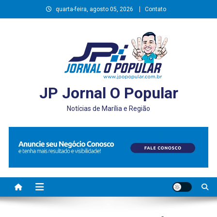
Skip
quarta-feira, agosto 05, 2026
Contato
to
content
JP Jornal O Popular
Notícias de Marília e Região