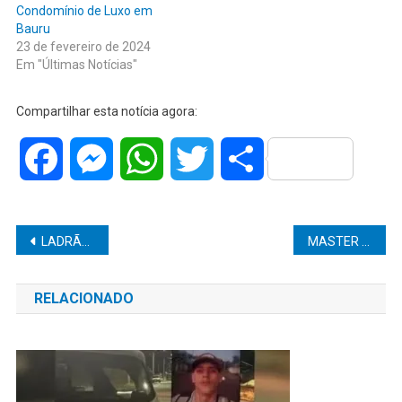
Condomínio de Luxo em
Bauru
23 de fevereiro de 2024
Em "Últimas Notícias"
Compartilhar esta notícia agora:
Facebook
Messenger
WhatsApp
Twitter
Share
Navegação
LADRÃO QUE TORTUROU IDOSA DE 69 EM ÁLVARO DE CARVALHO PEGA 7,7 ANOS DE PRISÃO
MASTER IMÓVEIS TRAZ O RESIDENCIAL ALPÍNIA, SEU TERRENO DOS SONHOS TE ESPERA!
de
RELACIONADO
Post