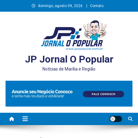
Skip
domingo, agosto 09, 2026
Contato
to
content
JP Jornal O Popular
Notícias de Marília e Região