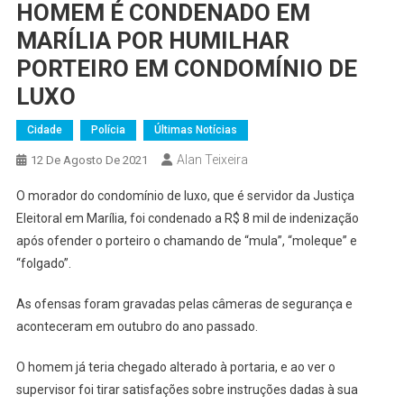
HOMEM É CONDENADO EM
MARÍLIA POR HUMILHAR
PORTEIRO EM CONDOMÍNIO DE
LUXO
Cidade
Polícia
Últimas Notícias
Alan Teixeira
12 De Agosto De 2021
O morador do condomínio de luxo, que é servidor da Justiça
Eleitoral em Marília, foi condenado a R$ 8 mil de indenização
após ofender o porteiro o chamando de “mula”, “moleque” e
“folgado”.
As ofensas foram gravadas pelas câmeras de segurança e
aconteceram em outubro do ano passado.
O homem já teria chegado alterado à portaria, e ao ver o
supervisor foi tirar satisfações sobre instruções dadas à sua