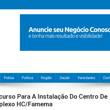
Polícia
Política
Região
Saúde
Variedades
Con
curso Para A Instalação Do Centro De
mplexo HC/Famema