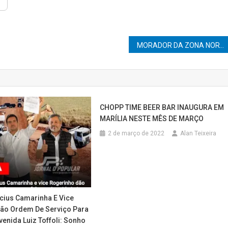
MORADOR DA ZONA NORTE ENCONTRA GRANADA EM MARÍLIA
CHOPP TIME BEER BAR INAUGURA EM
MARÍLIA NESTE MÊS DE MARÇO
2 de março de 2022
Alan Teixeira
icius Camarinha E Vice
ão Ordem De Serviço Para
venida Luiz Toffoli: Sonho