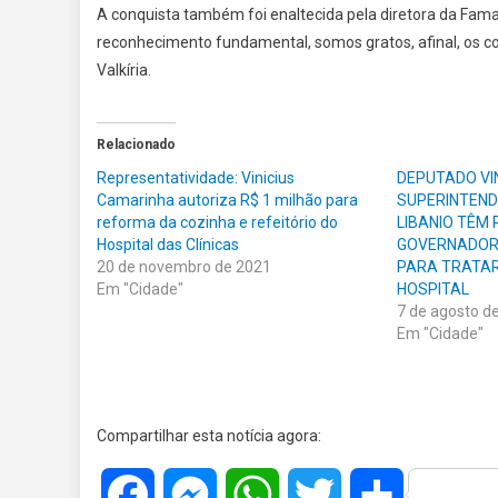
A conquista também foi enaltecida pela diretora da Famar
reconhecimento fundamental, somos gratos, afinal, os c
Valkíria.
Relacionado
Representatividade: Vinicius
DEPUTADO VIN
Camarinha autoriza R$ 1 milhão para
SUPERINTEND
reforma da cozinha e refeitório do
LIBANIO TÊM 
Hospital das Clínicas
GOVERNADOR
20 de novembro de 2021
PARA TRATAR
Em "Cidade"
HOSPITAL
7 de agosto d
Em "Cidade"
Compartilhar esta notícia agora:
Facebook
Messenger
WhatsApp
Twitter
Share