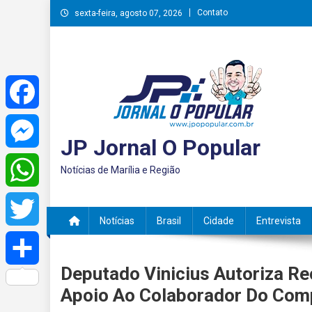
Skip
Contato
sexta-feira, agosto 07, 2026
to
content
Facebook
JP Jornal O Popular
Messenger
Notícias de Marília e Região
WhatsApp
Notícias
Brasil
Cidade
Entrevista
Twitter
Deputado Vinicius Autoriza Re
Share
Apoio Ao Colaborador Do Co