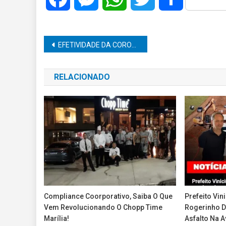
Navegação
EFETIVIDADE DA CORONAVAC CONTRA MORTE É DE 71%, INCLUSIVE ENTRE IDOSOS
de
RELACIONADO
Post
Compliance Coorporativo, Saiba O Que
Prefeito Vin
Vem Revolucionando O Chopp Time
Rogerinho D
Marília!
Asfalto Na A