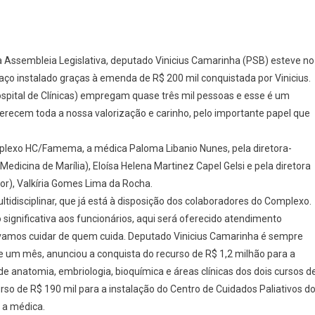
 Assembleia Legislativa, deputado Vinicius Camarinha (PSB) esteve no
aço instalado graças à emenda de R$ 200 mil conquistada por Vinicius.
spital de Clínicas) empregam quase três mil pessoas e esse é um
erecem toda a nossa valorização e carinho, pelo importante papel que
mplexo HC/Famema, a médica Paloma Libanio Nunes, pela diretora-
dicina de Marília), Eloísa Helena Martinez Capel Gelsi e pela diretora
or), Valkíria Gomes Lima da Rocha.
idisciplinar, que já está à disposição dos colaboradores do Complexo.
significativa aos funcionários, aqui será oferecido atendimento
a, vamos cuidar de quem cuida. Deputado Vinicius Camarinha é sempre
um mês, anunciou a conquista do recurso de R$ 1,2 milhão para a
 anatomia, embriologia, bioquímica e áreas clínicas dos dois cursos d
 de R$ 190 mil para a instalação do Centro de Cuidados Paliativos d
 a médica.