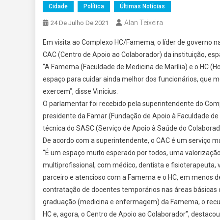
Cidade
Política
Últimas Notícias
Alan Teixeira
24 De Julho De 2021
Em visita ao Complexo HC/Famema, o líder de governo na
CAC (Centro de Apoio ao Colaborador) da instituição, esp
“A Famema (Faculdade de Medicina de Marília) e o HC (Ho
espaço para cuidar ainda melhor dos funcionários, que m
exercem”, disse Vinicius.
O parlamentar foi recebido pela superintendente do Co
presidente da Famar (Fundação de Apoio à Faculdade de Me
técnica do SASC (Serviço de Apoio à Saúde do Colaborad
De acordo com a superintendente, o CAC é um serviço mult
“É um espaço muito esperado por todos, uma valorização 
multiprofissional, com médico, dentista e fisioterapeut
parceiro e atencioso com a Famema e o HC, em menos de 
contratação de docentes temporários nas áreas básicas de
graduação (medicina e enfermagem) da Famema, o recurso
HC e, agora, o Centro de Apoio ao Colaborador”, destacou