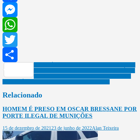
Facebook
Messenger
WhatsApp
Twitter
Navegação
IDOSO É MORTO A PAULADAS EM BAURU.
Share
SUSPEITO SE ENTREGOU PARA A POLÍCIA.
de
EFETIVIDADE DA CORONAVAC CONTRA
Post
MORTE É DE 71%, INCLUSIVE ENTRE IDOSOS
Relacionado
HOMEM É PRESO EM OSCAR BRESSANE POR
PORTE ILEGAL DE MUNIÇÕES
15 de dezembro de 2021
23 de junho de 2022
Alan Teixeira