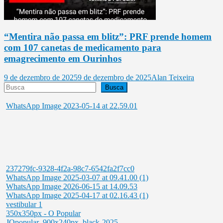
“Mentira não passa em blitz”: PRF prende homem
com 107 canetas de medicamento para
emagrecimento em Ourinhos
9 de dezembro de 2025
9 de dezembro de 2025
Alan Teixeira
Pesquisar
Busca
WhatsApp Image 2023-05-14 at 22.59.01
237279fc-9328-4f2a-98c7-6542fa2f7cc0
WhatsApp Image 2025-03-07 at 09.41.00 (1)
WhatsApp Image 2026-06-15 at 14.09.53
WhatsApp Image 2025-04-17 at 02.16.43 (1)
vestibular 1
350x350px - O Popular
JOpopular_900x240px_black-2025