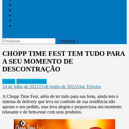
Política
Região
Saúde
Variedades
Contato
site mode button
Pesquisar
por:
CHOPP TIME FEST TEM TUDO PARA
A SEU MOMENTO DE
DESCONTRAÇÃO
Cidade
Últimas Notícias
24 de julho de 2021
23 de junho de 2022
Alan Teixeira
A Chopp Time Fest, além de ter tudo para sua festa, ainda tem o
sistema de delivery que leva no conforto de sua residência não
apenas o seu pedido, mas leva alegria e proporciona um momento
relaxante e de bem-estar com seus produtos.