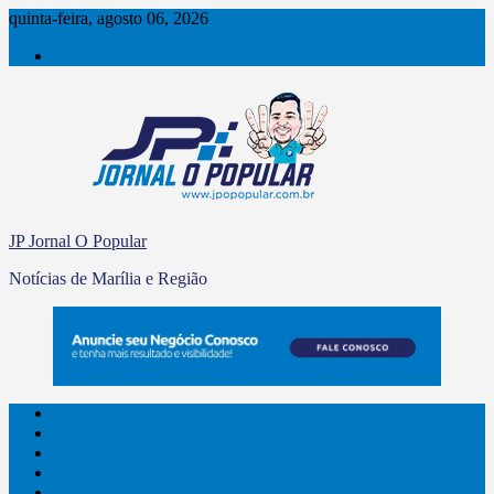
Skip
quinta-feira, agosto 06, 2026
to
Contato
content
JP Jornal O Popular
Notícias de Marília e Região
Notícias
Brasil
Cidade
Entrevista
Polícia