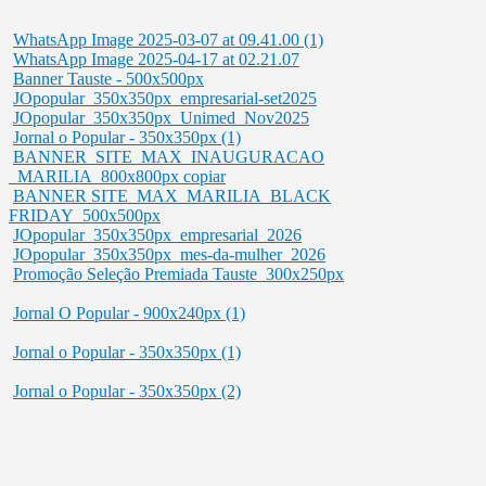
WhatsApp Image 2025-03-07 at 09.41.00 (1)
WhatsApp Image 2025-04-17 at 02.21.07
Banner Tauste - 500x500px
JOpopular_350x350px_empresarial-set2025
JOpopular_350x350px_Unimed_Nov2025
Jornal o Popular - 350x350px (1)
BANNER_SITE_MAX_INAUGURACAO
_MARILIA_800x800px copiar
BANNER SITE_MAX_MARILIA_BLACK
FRIDAY_500x500px
JOpopular_350x350px_empresarial_2026
JOpopular_350x350px_mes-da-mulher_2026
Promoção Seleção Premiada Tauste_300x250px
Jornal O Popular - 900x240px (1)
Jornal o Popular - 350x350px (1)
Jornal o Popular - 350x350px (2)