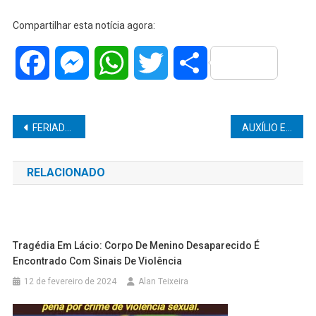
Compartilhar esta notícia agora:
Facebook
Messenger
WhatsApp
Twitter
Share
Navegação
FERIADO DE 9 DE JULHO É MANTIDO NO ESTADO DE SÃO PAULO
AUXÍLIO EMERGENCIAL É PRORROGADO POR MAIS TRÊS MESES
de
RELACIONADO
Post
Tragédia Em Lácio: Corpo De Menino Desaparecido É
Encontrado Com Sinais De Violência
12 de fevereiro de 2024
Alan Teixeira