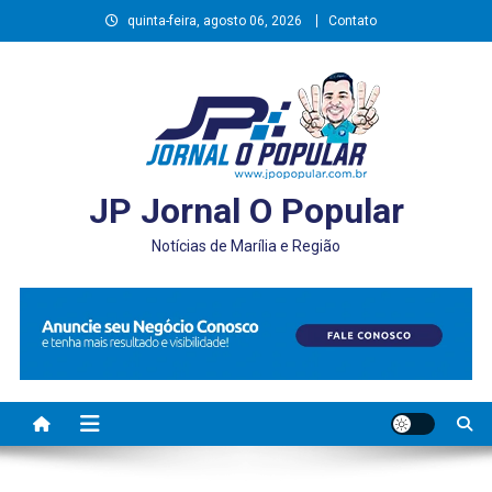
Skip
quinta-feira, agosto 06, 2026
Contato
to
content
JP Jornal O Popular
Notícias de Marília e Região