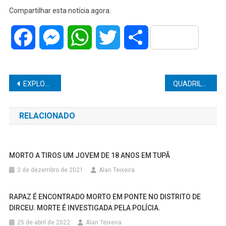
Compartilhar esta notícia agora:
Facebook
Messenger
WhatsApp
Twitter
Share
Navegação
EXPLOSÃO DE POSTO EM RIO CLARO DEIXA FERIDOS E ASSUSTA A POPULAÇÃO
QUADRILHA DO PIX É PRESA EM SÃO PAULO
de
RELACIONADO
Post
MORTO A TIROS UM JOVEM DE 18 ANOS EM TUPÃ
2 de dezembro de 2021
Alan Teixeira
RAPAZ É ENCONTRADO MORTO EM PONTE NO DISTRITO DE
DIRCEU. MORTE É INVESTIGADA PELA POLÍCIA.
25 de abril de 2022
Alan Teixeira