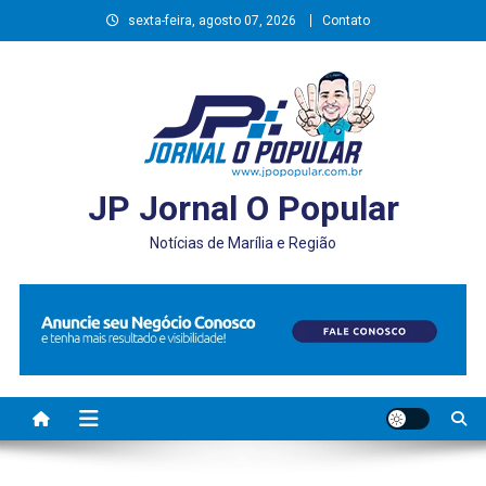
Skip
sexta-feira, agosto 07, 2026
Contato
to
content
JP Jornal O Popular
Notícias de Marília e Região