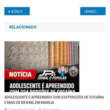
Navegação
BÔNUS DEMOGRÁFICO: O QUE É E COMO PODE AJUDAR O PAÍS
UNIMED MARÍLIA REFORÇA IMPORTÂNCIA DE HÁBITOS SAUDVÁVEIS NA LUTA CONTRA O TABAGISMO
de
RELACIONADO
Post
ADOLESCENTE É APREENDIDO COM 324 PORÇÕES DE COCAÍNA
E MAIS DE R$ 8 MIL EM MARÍLIA
17 de julho de 2026
Alan Teixeira