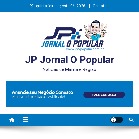
Skip
quinta-feira, agosto 06, 2026
Contato
to
content
JP Jornal O Popular
Notícias de Marília e Região