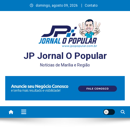
Skip
domingo, agosto 09, 2026
Contato
to
content
JP Jornal O Popular
Notícias de Marília e Região