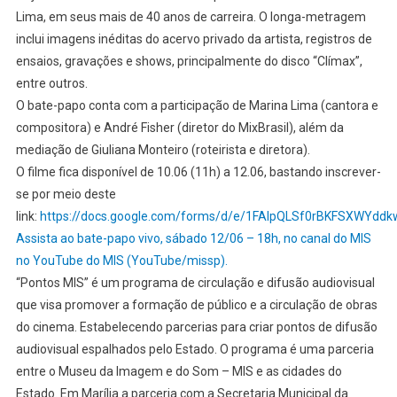
Lima, em seus mais de 40 anos de carreira. O longa-metragem
inclui imagens inéditas do acervo privado da artista, registros de
ensaios, gravações e shows, principalmente do disco “Clímax”,
entre outros.
O bate-papo conta com a participação de Marina Lima (cantora e
compositora) e André Fisher (diretor do MixBrasil), além da
mediação de Giuliana Monteiro (roteirista e diretora).
O filme fica disponível de 10.06 (11h) a 12.06, bastando inscrever-
se por meio deste
link:
https://docs.google.com/forms/d/e/1FAIpQLSf0rBKFSXWYd
Assista ao bate-papo vivo, sábado 12/06 – 18h, no canal do MIS
no YouTube do MIS (YouTube/missp).
“Pontos MIS” é um programa de circulação e difusão audiovisual
que visa promover a formação de público e a circulação de obras
do cinema. Estabelecendo parcerias para criar pontos de difusão
audiovisual espalhados pelo Estado. O programa é uma parceria
entre o Museu da Imagem e do Som – MIS e as cidades do
Estado. Em Marília a parceria com a Secretaria Municipal da