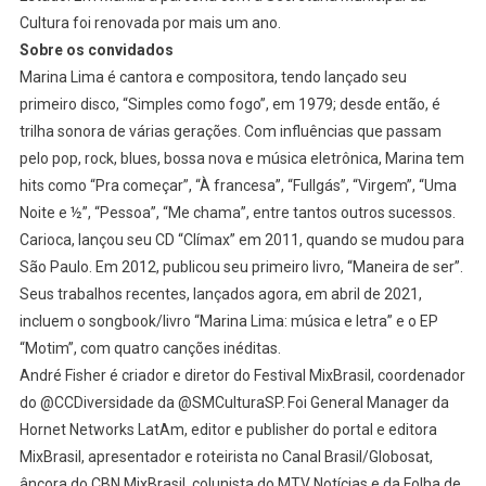
Cultura foi renovada por mais um ano.
Sobre os convidados
Marina Lima é cantora e compositora, tendo lançado seu
primeiro disco, “Simples como fogo”, em 1979; desde então, é
trilha sonora de várias gerações. Com influências que passam
pelo pop, rock, blues, bossa nova e música eletrônica, Marina tem
hits como “Pra começar”, “À francesa”, “Fullgás”, “Virgem”, “Uma
Noite e ½”, “Pessoa”, “Me chama”, entre tantos outros sucessos.
Carioca, lançou seu CD “Clímax” em 2011, quando se mudou para
São Paulo. Em 2012, publicou seu primeiro livro, “Maneira de ser”.
Seus trabalhos recentes, lançados agora, em abril de 2021,
incluem o songbook/livro “Marina Lima: música e letra” e o EP
“Motim”, com quatro canções inéditas.
André Fisher é criador e diretor do Festival MixBrasil, coordenador
do @CCDiversidade da @SMCulturaSP. Foi General Manager da
Hornet Networks LatAm, editor e publisher do portal e editora
MixBrasil, apresentador e roteirista no Canal Brasil/Globosat,
âncora do CBN MixBrasil, colunista do MTV Notícias e da Folha de