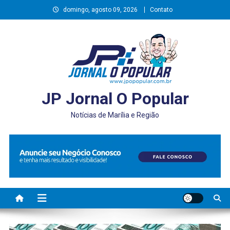
Skip
domingo, agosto 09, 2026
Contato
to
content
JP Jornal O Popular
Notícias de Marília e Região