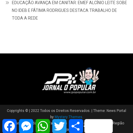
EDUCAÇÃO AVANÇA EM CANITAR: EMEF ALCÍNIO LEITE SOBE
NO IDEB E FÁTIMA RODRIGUES DESTACA TRABALHO DE
TODA A REDE
Copyrights © | 2022 Todos os Direitos Reservados.
|
Theme: News Portal
by
Mystery Themes
.
Facebook
Messenger
WhatsApp
Twitter
Share
Brasil
Cidade
Variedades
Polícia
Política
Região
Saúde