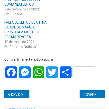
COVID NEM LEITOS.
9 de fevereiro de 2022
Em "Cidade"
FALTA DE LEITOS DE UTI NA
CIDADE DE MARÍLIA
PROVOCAM MORTES E
GERAM REVOLTA
10 de maio de 2021
Em "Últimas Notícias"
Compartilhar esta notícia agora:
Facebook
Messenger
WhatsApp
Twitter
Share
Navegação
DEVIDO RECLAMAÇÕES DE SERVIDORES DA SAÚDE, VEREADOR ROGERINHO SOLICITA A SEPARAÇÃO DE ATENDIMENTO NAS UNIDADE DE PRONTO ATENDIMENTO. DEIXANDO A UPA DA ZONA NORTE EXCLUISIVA PARA ATENDIMENTO COVID-19 E PA ZONA SUL PARA OUTROS ATENDIMENTOS, DIMINUINDO TAMBÉM O RISCO DE CONTÁGIO.
GOVERNO DE SP ANUNCIA INVESTIMENTO DE R$ 200 MILHÕES EM PROJETOS CULTURAIS
de