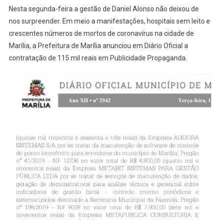
CONTRA
Nesta segunda-feira a gestão de Daniel Alonso não deixou de
EM
nos surpreender. Em meio a manifestações, hospitais sem leito e
PUBLICI
crescentes números de mortos de coronavírus na cidade de
DA
Marília, a Prefeitura de Marília anunciou em Diário Oficial a
PREFEIT
SEGUEM
contratação de 115 mil reais em Publicidade Propaganda.
ALTAS
ENQUAN
OS
HOSPITA
CONTIN
SEM
LEITO